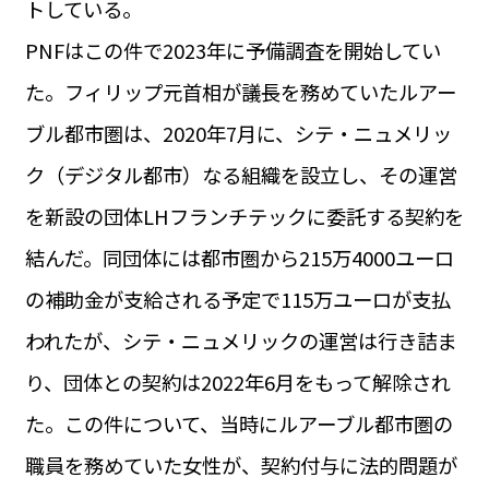
トしている。
運営会社
BUSINESS
サイトポリシー
PNFはこの件で2023年に予備調査を開始してい
ビジネス・キャリア
た。フィリップ元首相が議長を務めていたルアー
INFOS PRATIQUES
フランス生活
ブル都市圏は、2020年7月に、シテ・ニュメリッ
TAG
ク（デジタル都市）なる組織を設立し、その運営
タグ
#トゥールーズ Toulouse
#レンタカー
#フランス旅行
を新設の団体LHフランチテックに委託する契約を
#パリ
#お土産
#トリビア
#データで読み解くフランス
#フランス郵便情報
#フランス交通機関
#求人
結んだ。同団体には都市圏から215万4000ユーロ
#フランスの教育制度
#アプリ
#いざという時に
#カルカッソンヌ Carcassonne
#サステナブル
の補助金が支給される予定で115万ユーロが支払
#フランス生活
#レシピ
#ビューティー
#コスメ
われたが、シテ・ニュメリックの運営は行き詰ま
#アルザス地方
#フランスの地方
#フロマージュ
#おでかけ
#歴史
#お菓子
#SDGs
#アート
#車生活
り、団体との契約は2022年6月をもって解除され
た。この件について、当時にルアーブル都市圏の
職員を務めていた女性が、契約付与に法的問題が