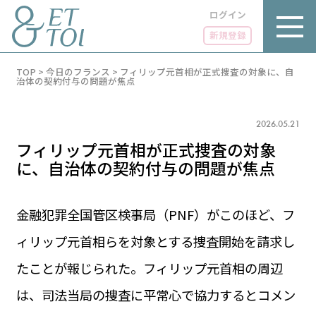
ログイン
新規登録
内
TOP
>
今日のフランス
>
フィリップ元首相が正式捜査の対象に、自
容
治体の契約付与の問題が焦点
を
ス
キ
2026.05.21
ッ
プ
フィリップ元首相が正式捜査の対象
に、自治体の契約付与の問題が焦点
金融犯罪全国管区検事局（PNF）がこのほど、フ
LUXE
PARIS 14℃ / 12℃
リュクス
ィリップ元首相らを対象とする捜査開始を請求し
FR 14:42 ／ JP 21:42
GOURMET
たことが報じられた。フィリップ元首相の周辺
1€＝182.37円
グルメ
エトワとは
は、司法当局の捜査に平常心で協力するとコメン
お問い合わせ
LIFE STYLE
ライフスタイル
広告掲載