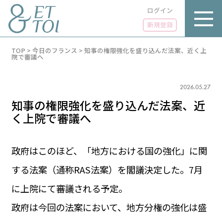
ログイン
新規登録
内
TOP
>
今日のフランス
>
知事の権限強化を盛り込んだ法案、近く上
容
院で審議へ
を
ス
キ
2026.05.27
ッ
プ
知事の権限強化を盛り込んだ法案、近
く上院で審議へ
政府はこのほど、「地方における国の強化」に関
LUXE
PARIS 14℃ / 12℃
リュクス
する法案（通称RAS法案）を閣議決定した。7月
FR 03:59 ／ JP 10:59
GOURMET
に上院にて審議される予定。
1€＝182.17円
グルメ
エトワとは
政府は今回の法案において、地方分権の強化は盛
お問い合わせ
LIFE STYLE
ライフスタイル
広告掲載