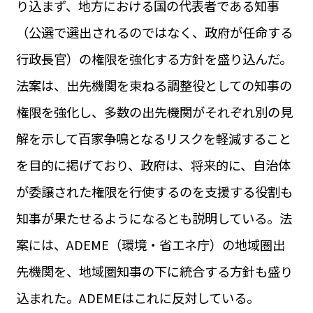
り込まず、地方における国の代表者である知事
運営会社
BUSINESS
サイトポリシー
（公選で選出されるのではなく、政府が任命する
ビジネス・キャリア
行政長官）の権限を強化する方針を盛り込んだ。
INFOS PRATIQUES
フランス生活
法案は、出先機関を束ねる調整役としての知事の
TAG
権限を強化し、多数の出先機関がそれぞれ別の見
タグ
#トゥールーズ Toulouse
#レンタカー
#フランス旅行
解を示して百家争鳴となるリスクを軽減すること
#パリ
#お土産
#トリビア
#データで読み解くフランス
#フランス郵便情報
#フランス交通機関
#求人
を目的に掲げており、政府は、将来的に、自治体
#フランスの教育制度
#アプリ
#いざという時に
#カルカッソンヌ Carcassonne
#サステナブル
が委譲された権限を行使するのを支援する役割も
#フランス生活
#レシピ
#ビューティー
#コスメ
知事が果たせるようになるとも説明している。法
#アルザス地方
#フランスの地方
#フロマージュ
#おでかけ
#歴史
#お菓子
#SDGs
#アート
#車生活
案には、ADEME（環境・省エネ庁）の地域圏出
先機関を、地域圏知事の下に統合する方針も盛り
込まれた。ADEMEはこれに反対している。