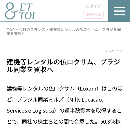
ログイン
新規登録
内
TOP
>
今日のフランス
>
建機等レンタルの仏ロクサム、ブラジル同
容
業を買収へ
を
ス
キ
2026.05.28
ッ
プ
建機等レンタルの仏ロクサム、ブラジ
ル同業を買収へ
建機等レンタルの仏ロクサム（Loxam）はこのほ
LUXE
PARIS 14℃ / 12℃
リュクス
ど、ブラジル同業ミルズ（Mills Locacao,
FR 21:05 ／ JP 04:05
GOURMET
Servicos e Logistica）の過半数資本を取得するこ
1€＝182.44円
グルメ
エトワとは
とで、同社の株主らとの間で合意した。50.3％株
お問い合わせ
LIFE STYLE
ライフスタイル
広告掲載