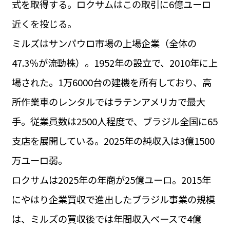
式を取得する。ロクサムはこの取引に6億ユーロ
運営会社
BUSINESS
サイトポリシー
近くを投じる。
ビジネス・キャリア
ミルズはサンパウロ市場の上場企業（全体の
INFOS PRATIQUES
フランス生活
47.3％が流動株）。1952年の設立で、2010年に上
TAG
場された。1万6000台の建機を所有しており、高
タグ
#トゥールーズ Toulouse
#レンタカー
#フランス旅行
所作業車のレンタルではラテンアメリカで最大
#パリ
#お土産
#トリビア
#データで読み解くフランス
#フランス郵便情報
#フランス交通機関
#求人
手。従業員数は2500人程度で、ブラジル全国に65
#フランスの教育制度
#アプリ
#いざという時に
#カルカッソンヌ Carcassonne
#サステナブル
支店を展開している。2025年の純収入は3億1500
#フランス生活
#レシピ
#ビューティー
#コスメ
万ユーロ弱。
#アルザス地方
#フランスの地方
#フロマージュ
#おでかけ
#歴史
#お菓子
#SDGs
#アート
#車生活
ロクサムは2025年の年商が25億ユーロ。2015年
にやはり企業買収で進出したブラジル事業の規模
は、ミルズの買収後では年間収入ベースで4億