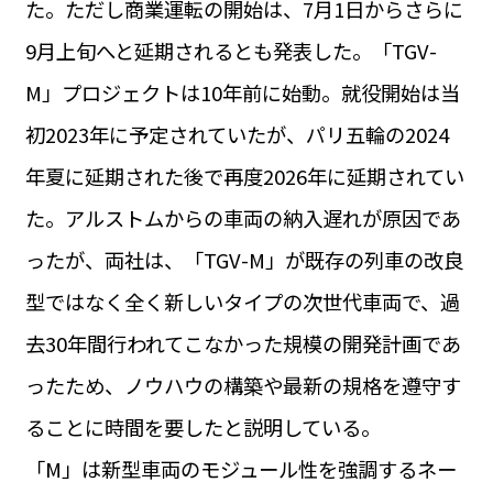
た。ただし商業運転の開始は、7月1日からさらに
運営会社
BUSINESS
サイトポリシー
9月上旬へと延期されるとも発表した。「TGV-
ビジネス・キャリア
M」プロジェクトは10年前に始動。就役開始は当
INFOS PRATIQUES
フランス生活
初2023年に予定されていたが、パリ五輪の2024
TAG
年夏に延期された後で再度2026年に延期されてい
タグ
#トゥールーズ Toulouse
#レンタカー
#フランス旅行
た。アルストムからの車両の納入遅れが原因であ
#パリ
#お土産
#トリビア
#データで読み解くフランス
#フランス郵便情報
#フランス交通機関
#求人
ったが、両社は、「TGV-M」が既存の列車の改良
#フランスの教育制度
#アプリ
#いざという時に
#カルカッソンヌ Carcassonne
#サステナブル
型ではなく全く新しいタイプの次世代車両で、過
#フランス生活
#レシピ
#ビューティー
#コスメ
去30年間行われてこなかった規模の開発計画であ
#アルザス地方
#フランスの地方
#フロマージュ
#おでかけ
#歴史
#お菓子
#SDGs
#アート
#車生活
ったため、ノウハウの構築や最新の規格を遵守す
ることに時間を要したと説明している。
「M」は新型車両のモジュール性を強調するネー