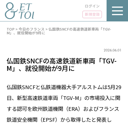
ログイン
新規登録
内
TOP
>
今日のフランス
>
仏国鉄SNCFの高速鉄道新車両「TGV-
容
M」、就役開始が9月に
を
ス
キ
2026.06.01
ッ
プ
仏国鉄SNCFの高速鉄道新車両「TGV-
M」、就役開始が9月に
仏国鉄SNCFと仏鉄道機器大手アルストムは5月29
LUXE
PARIS 14℃ / 12℃
リュクス
日、新型高速鉄道車両「TGV-M」の市場投入に関
FR 09:06 ／ JP 16:06
GOURMET
する認可を欧州鉄道機関（ERA）およびフランス
1€＝182.37円
グルメ
エトワとは
鉄道安全機関（EPSF）から取得したと発表し
お問い合わせ
LIFE STYLE
ライフスタイル
広告掲載