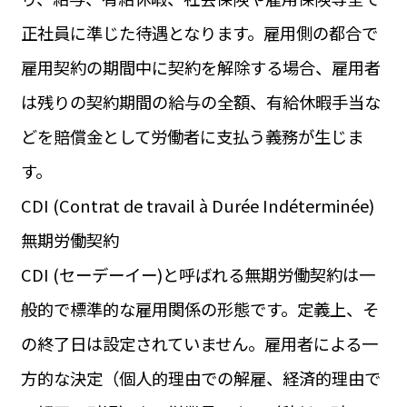
運営会社
正社員に準じた待遇となります。雇用側の都合で
BUSINESS
サイトポリシー
ビジネス・キャリア
雇用契約の期間中に契約を解除する場合、雇用者
INFOS PRATIQUES
フランス生活
は残りの契約期間の給与の全額、有給休暇手当な
どを賠償金として労働者に支払う義務が生じま
TAG
タグ
#トゥールーズ Toulouse
#レンタカー
#フランス旅行
す。
#パリ
#お土産
#トリビア
#データで読み解くフランス
#フランス郵便情報
#フランス交通機関
#求人
CDI (Contrat de travail à Durée Indéterminée)
#フランスの教育制度
#アプリ
#いざという時に
無期労働契約
#カルカッソンヌ Carcassonne
#サステナブル
#フランス生活
#レシピ
#ビューティー
#コスメ
CDI (セーデーイー)と呼ばれる無期労働契約は一
#アルザス地方
#フランスの地方
#フロマージュ
#おでか
#歴史
#お菓子
#SDGs
#アート
#車生活
般的で標準的な雇用関係の形態です。定義上、そ
の終了日は設定されていません。雇用者による一
方的な決定（個人的理由での解雇、経済的理由で