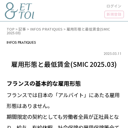
ログイン
新規登録
内
TOP
>
記事
>
INFOS PRATIQUES
>
雇用形態と最低賃金(SMIC
容
2025.03)
を
ス
INFOS PRATIQUES
キ
ッ
2025.03.11
プ
雇用形態と最低賃金(SMIC 2025.03)
フランスの基本的な雇用形態
LUXE
PARIS 14℃ / 12℃
リュクス
フランスでは日本の「アルバイト」にあたる雇用
FR 20:49 ／ JP 03:49
GOURMET
形態はありません。
1€＝182.18円
グルメ
エトワとは
期間限定の契約としても労働者全員が正社員とな
お問い合わせ
LIFE STYLE
ライフスタイル
り、給与、有給休暇、社会保険や雇用保険等全て
広告掲載