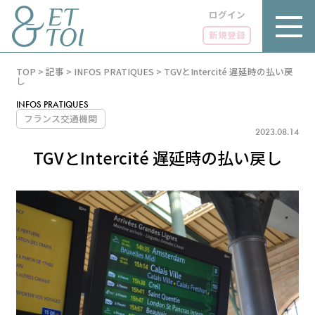
ログイン
新規登録
内
TOP
>
記事
>
INFOS PRATIQUES
>
TGVとIntercité 遅延時の払い戻
容
し
を
ス
INFOS PRATIQUES
キ
フランス交通機関
ッ
2023.08.14
プ
TGVとIntercité 遅延時の払い戻し
LUXE
PARIS 14℃ / 12℃
リュクス
FR 21:21 ／ JP 04:21
GOURMET
1€＝182.46円
グルメ
エトワとは
お問い合わせ
LIFE STYLE
ライフスタイル
広告掲載