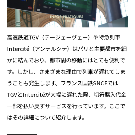
運営会社
BUSINESS
サイトポリシー
ビジネス・キャリア
INFOS PRATIQUES
フランス生活
高速鉄道TGV（テージェーヴェー）や特急列車
TAG
Intercité（アンテルシテ）はパリと主要都市を細
タグ
#トゥールーズ Toulouse
#レンタカー
#フランス旅行
かに結んでおり、都市間の移動にはとても便利で
#パリ
#お土産
#トリビア
#データで読み解くフランス
#フランス郵便情報
#フランス交通機関
#求人
す。しかし、さまざまな理由で列車が遅れてしま
#フランスの教育制度
#アプリ
#いざという時に
#カルカッソンヌ Carcassonne
#サステナブル
うことも発生します。フランス国鉄SNCFでは
#フランス生活
#レシピ
#ビューティー
#コスメ
TGVとIntercitéが大幅に遅れた際、切符購入代金
#アルザス地方
#フランスの地方
#フロマージュ
#おでかけ
#歴史
#お菓子
#SDGs
#アート
#車生活
一部を払い戻すサービスを行っています。ここで
はその詳細について紹介します。