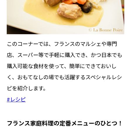
運営会社
BUSINESS
サイトポリシー
ビジネス・キャリア
INFOS PRATIQUES
フランス生活
このコーナーでは、フランスのマルシェや専門
TAG
タグ
#トゥールーズ Toulouse
#レンタカー
#フランス旅行
店、スーパー等で手軽に購入でき、かつ日本でも
#パリ
#お土産
#トリビア
#データで読み解くフランス
購入可能な食材を使って、簡単にできておいし
#フランス郵便情報
#フランス交通機関
#求人
#フランスの教育制度
#アプリ
#いざという時に
く、おもてなしの場でも活躍するスペシャルレシ
#カルカッソンヌ Carcassonne
#サステナブル
#フランス生活
#レシピ
#ビューティー
#コスメ
ピを紹介します。
#アルザス地方
#フランスの地方
#フロマージュ
#おでかけ
#歴史
#お菓子
#SDGs
#アート
#車生活
#レシピ
フランス家庭料理の定番メニューのひとつ！