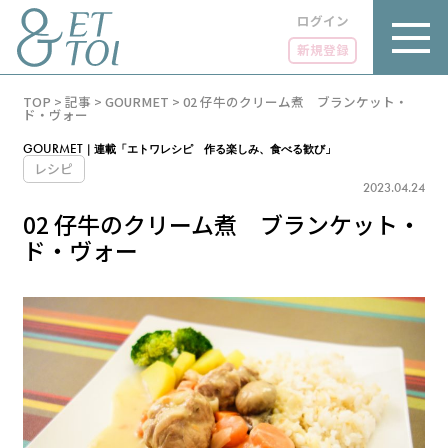
ログイン
新規登録
内
TOP
>
記事
>
GOURMET
>
02 仔牛のクリーム煮 ブランケット・
容
ド・ヴォー
を
ス
GOURMET
｜
連載「エトワレシピ 作る楽しみ、食べる歓び」
キ
レシピ
ッ
2023.04.24
プ
02 仔牛のクリーム煮 ブランケット・
ド・ヴォー
LUXE
PARIS 14℃ / 12℃
リュクス
FR 17:57 ／ JP 00:57
GOURMET
1€＝182.07円
グルメ
エトワとは
お問い合わせ
LIFE STYLE
ライフスタイル
広告掲載