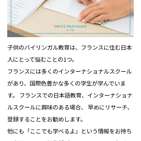
運営会社
BUSINESS
サイトポリシー
ビジネス・キャリア
INFOS PRATIQUES
フランス生活
子供のバイリンガル教育は、フランスに住む日本
TAG
タグ
#トゥールーズ Toulouse
#レンタカー
#フランス旅行
人にとって悩むことの1つ。
#パリ
#お土産
#トリビア
#データで読み解くフランス
フランスには多くのインターナショナルスクール
#フランス郵便情報
#フランス交通機関
#求人
#フランスの教育制度
#アプリ
#いざという時に
があり、国際色豊かな多くの学生が学んでいま
#カルカッソンヌ Carcassonne
#サステナブル
#フランス生活
#レシピ
#ビューティー
#コスメ
す。 フランスでの日本語教育、インターナショナ
#アルザス地方
#フランスの地方
#フロマージュ
#おでかけ
#歴史
#お菓子
#SDGs
#アート
#車生活
ルスクールに興味のある場合、 早めにリサーチ、
登録することをお勧めします。
他にも「ここでも学べるよ」という情報をお持ち