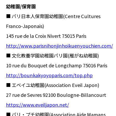
幼稚園/保育園
■ パリ日本人保育園幼稚園(Centre Cultures
Franco-Japonais)
145 rue de la Croix Nivert 75015 Paris
http://www.parisnihonjinhoikuenyouchien.com/
■ 文化教養学園幼稚園パリ園(雁がね幼稚園)
10 rue du Bouquet de Longchamp 75016 Paris
http://bounkakyoyoparis.com/top.php
■ エベイユ幼稚園(Association Eveil Japon)
27 rue de Sevres 92100 Boulogne-Billancourt
https://www.eveiljapon.net/
■ パリ・プチ幼稚園(Association Aide Mamans