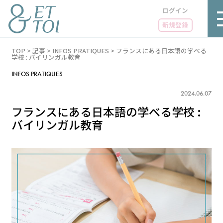
ログイン
新規登録
内
TOP
>
記事
>
INFOS PRATIQUES
>
フランスにある日本語の学べる
容
学校 : バイリンガル教育
を
ス
INFOS PRATIQUES
キ
ッ
2024.06.07
プ
フランスにある日本語の学べる学校 :
バイリンガル教育
LUXE
PARIS 14℃ / 12℃
リュクス
FR 17:58 ／ JP 00:58
GOURMET
1€＝182.10円
グルメ
エトワとは
お問い合わせ
LIFE STYLE
ライフスタイル
広告掲載