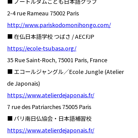
■ ノートルダムこども日本語クラブ
2-4 rue Rameau 75002 Paris
http://www.pariskodomonihongo.com/
■ 在仏日本語学校 つばさ / AECFJP
https://ecole-tsubasa.org/
35 Rue Saint-Roch, 75001 Paris, France
■ エコールジャングル／Ecole Jungle (Atelier
de Japonais)
https://www.atelierdejaponais.fr/
7 rue des Patriarches 75005 Paris
■ パリ南日仏協会・日本語補習校
https://www.atelierdejaponais.fr/