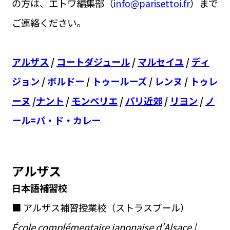
の方は、エトワ編集部（
info@parisettoi.fr
）まで
ご連絡ください。
アルザス
/
コートダジュール
/
マルセイユ
/
ディ
ジョン
/
ボルドー
/
トゥールーズ
/
レンヌ
/
トゥレ
ーヌ
/
ナント
/
モンペリエ
/
パリ近郊
/
リヨン
/
ノ
ール=パ・ド・カレー
アルザス
日本語補習校
■ アルザス補習授業校（ストラスブール）
École complémentaire japonaise d’Alsace |