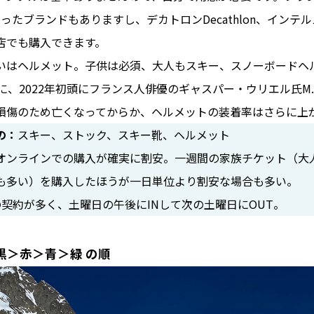
といったブランドもありますし、デカトロンDecathlon、インテルスポ
店でも購入できます。
はヘルメット。子供は必須、大人もスキー、スノーボードヘ
、2022年初頭にフランス人俳優のギャスパー・ウリエル氏M.Gaspa
損傷のため亡くなってからか、ヘルメットの装着率はさらに上
の：
スキー、ストック、スキー靴、ヘルメット
オンラインでの購入が確実に割安。一週間の家族チケット（大人
も多い）を購入したほうが一日単位より割安な場合も多い。
の契約が多く、土曜日の午後にINして次の土曜日にOUT。
黒＞赤＞青＞緑 の順