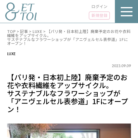
ログイン
新規登録
内
TOP
>
記事
>
LUXE
>
【パリ発・日本初上陸】廃棄予定のお花や衣料
容
繊維をアップサイクル。
を
サステナブルなフラワーショップが「アニヴェルセル表参道」1Fに
オープン！
ス
キ
LUXE
ッ
プ
2023.09.09
【パリ発・日本初上陸】廃棄予定のお
花や衣料繊維をアップサイクル。
サステナブルなフラワーショップが
LUXE
PARIS 14℃ / 12℃
「アニヴェルセル表参道」1Fにオープ
リュクス
ン！
FR 13:31 ／ JP 20:31
GOURMET
1€＝182.37円
グルメ
エトワとは
お問い合わせ
LIFE STYLE
ライフスタイル
広告掲載