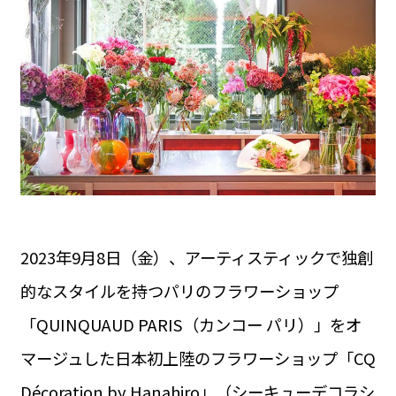
運営会社
BUSINESS
サイトポリシー
ビジネス・キャリア
INFOS PRATIQUES
フランス生活
TAG
タグ
#トゥールーズ Toulouse
#レンタカー
#フランス旅行
#パリ
#お土産
#トリビア
#データで読み解くフランス
#フランス郵便情報
#フランス交通機関
#求人
#フランスの教育制度
#アプリ
#いざという時に
#カルカッソンヌ Carcassonne
#サステナブル
2023年9月8日（金）、アーティスティックで独創
#フランス生活
#レシピ
#ビューティー
#コスメ
#アルザス地方
#フランスの地方
#フロマージュ
#おでかけ
的なスタイルを持つパリのフラワーショップ
#歴史
#お菓子
#SDGs
#アート
#車生活
「QUINQUAUD PARIS（カンコー パリ）」をオ
マージュした日本初上陸のフラワーショップ「CQ
Décoration by Hanahiro」（シーキューデコラシ