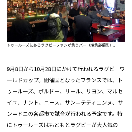
運営会社
BUSINESS
サイトポリシー
ビジネス・キャリア
INFOS PRATIQUES
フランス生活
TAG
トゥールーズにあるラグビーファンが集うバー（編集部撮影）。
タグ
#トゥールーズ Toulouse
#レンタカー
#フランス旅行
#パリ
#お土産
#トリビア
#データで読み解くフランス
#フランス郵便情報
#フランス交通機関
#求人
9月8日から10月28日にかけて行われるラグビーワ
#フランスの教育制度
#アプリ
#いざという時に
#カルカッソンヌ Carcassonne
#サステナブル
ールドカップ。開催国となったフランスでは、ト
#フランス生活
#レシピ
#ビューティー
#コスメ
ゥールーズ、ボルドー、リール、リヨン、マルセ
#アルザス地方
#フランスの地方
#フロマージュ
#おでかけ
#歴史
#お菓子
#SDGs
#アート
#車生活
イユ、ナント、ニース、サン＝テティエンヌ、サ
ン＝ドニの各都市で試合が行われる予定です。特
にトゥールーズはもともとラグビーが大人気の