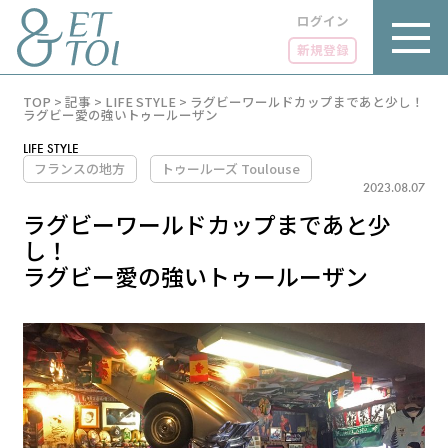
ログイン
新規登録
内
TOP
>
記事
>
LIFE STYLE
>
ラグビーワールドカップまであと少し！
容
ラグビー愛の強いトゥールーザン
を
ス
LIFE STYLE
キ
フランスの地方
トゥールーズ Toulouse
ッ
2023.08.07
プ
ラグビーワールドカップまであと少
し！
ラグビー愛の強いトゥールーザン
LUXE
PARIS 14℃ / 12℃
リュクス
FR 04:50 ／ JP 11:50
GOURMET
1€＝182.46円
グルメ
エトワとは
お問い合わせ
LIFE STYLE
ライフスタイル
広告掲載